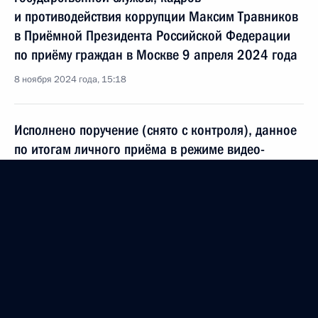
и противодействия коррупции Максим Травников
в Приёмной Президента Российской Федерации
по приёму граждан в Москве 9 апреля 2024 года
8 ноября 2024 года, 15:18
Исполнено поручение (снято с контроля), данное
по итогам личного приёма в режиме видео-
конференц-связи жительницы Астраханской
области, проведённого по поручению Президента
Российской Федерации начальником Управления
Президента Российской Федерации по вопросам
государственной службы и кадров в Приёмной
Президента Российской Федерации по приёму
граждан в Москве 24 ноября 2021 года
8 ноября 2024 года, 15:17