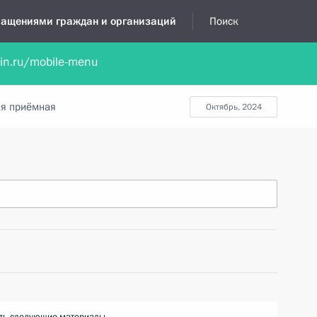
бращениями граждан и организаций
Поиск
lin.ru/mobile-menu
нта
Обратиться в устной форме
Новости
Обзоры обращени
я приёмная
октябрь, 2024