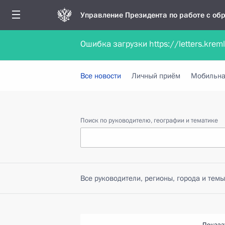
Управление Президента по работе с о
Ошибка загрузки https://letters.krem
Обратиться в форме электронного докуме
Все новости
Личный приём
Мобильна
Поиск по руководителю, географии и тематике
Все руководители, регионы, города и темы