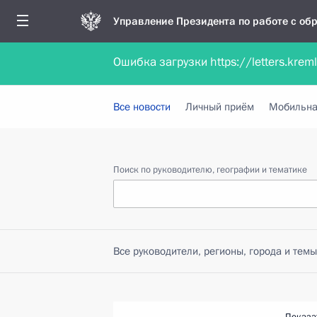
Управление Президента по работе с о
Ошибка загрузки https://letters.krem
Обратиться в форме электронного докуме
Все новости
Личный приём
Мобильна
Поиск по руководителю, географии и тематике
Все руководители, регионы, города и темы