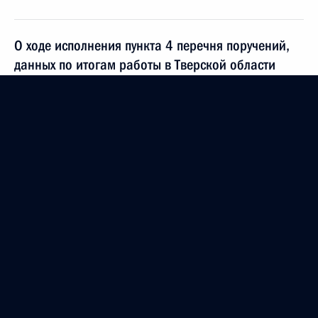
О ходе исполнения пункта 4 перечня поручений,
данных по итогам работы в Тверской области
мобильной приёмной Президента Российской
Федерации
10 мая 2023 года, 21:47
5 мая 2023 года, пятница
Исполнены поручения, данные по результатам
личного приёма, проведённого по поручению
Президента Российской Федерации Управляющим
Отделением Фонда пенсионного и социального
страхования Российской Федерации по городу
Москве и Московской области Сергеем Алещенко