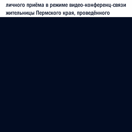
личного приёма в режиме видео-конференц-связи
жительницы Пермского края, проведённого
по поручению Президента Российской Федерации
начальником Управления Президента Российской
Федерации по общественным проектам Сергеем
Новиковым в Приёмной Президента Российской
Федерации по приёму граждан в Москве
6 сентября 2022 года
9 ноября 2022 года, 19:58
О ходе исполнения поручения, данного по итогам
личного приёма в режиме видео-конференц-связи
жительницы Курганской области, проведённого
по поручению Президента Российской Федерации
помощником Президента Российской Федерации
Владимиром Мединским в Приёмной Президента