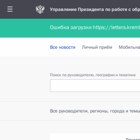
Управление Президента по работе с о
Ошибка загрузки https://letters.krem
Обратиться в форме электронного докуме
Все новости
Личный приём
Мобильна
Поиск по руководителю, географии и тематике
Все руководители, регионы, города и темы