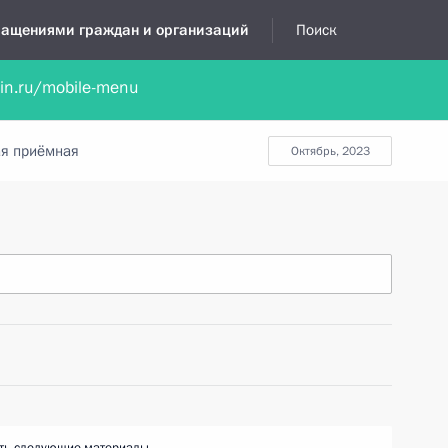
бращениями граждан и организаций
Поиск
lin.ru/mobile-menu
нта
Обратиться в устной форме
Новости
Обзоры обращени
я приёмная
октябрь, 2023