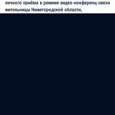
личного приёма в режиме видео-конференц-связи
жительницы Нижегородской области,
проведённого по поручению Президента
Российской Федерации начальником Управления
информационного и документационного
обеспечения Президента Российской Федерации
Сергеем Осиповым в Приёмной Президента
Российской Федерации по приёму граждан
в Москве 28 февраля 2012 года
9 июня 2015 года, 10:24
О ходе исполнения поручения, данного по итогам
личного приёма в режиме видео-конференц-связи
жительницы Республики Марий Эл, проведённого
по поручению Президента Российской Федерации
начальником Управления Президента Российской