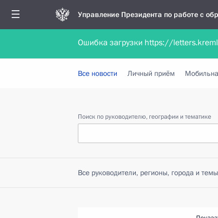
Управление Президента по работе с о
Ошибка загрузки https://letters.krem
Обратиться в форме электронного докуме
Все новости
Личный приём
Мобильна
Поиск по руководителю, географии и тематике
Все руководители, регионы, города и темы