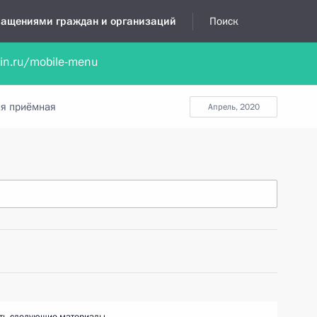
бращениями граждан и организаций
Поиск
lin.ru/mobile-menu
нта
Обратиться в устной форме
Новости
Обзоры обращени
я приёмная
апрель, 2020