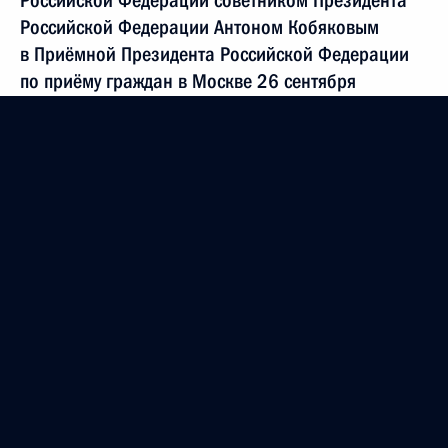
Российской Федерации советником Президента
Российской Федерации Антоном Кобяковым
в Приёмной Президента Российской Федерации
по приёму граждан в Москве 26 сентября
2017 года
5 июля 2023 года, 18:53
Продлён контроль исполнения поручения,
данного по итогам личного приёма в режиме
видео-конференц-связи жительницы Тверской
области, проведённого по поручению Президента
Российской Федерации помощником Президента
Российской Федерации – начальником
Контрольного управления Президента Российской
Федерации в Приёмной Президента Российской
Федерации по приёму граждан в Москве