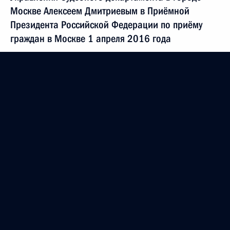
Москве Алексеем Дмитриевым в Приёмной
Президента Российской Федерации по приёму
граждан в Москве 1 апреля 2016 года
4 мая 2016 года, 18:16
Исполнено поручение, данное по итогам личного
приёма в режиме видео-конференц-связи
жительницы Республики Мордовия, проведённого
по поручению Президента Российской Федерации
начальником Управления Президента Российской
Федерации по работе с обращениями граждан
и организаций Михаилом Михайловским
в Приёмной Президента Российской Федерации
по приёму граждан в Москве 3 декабря
2014 года