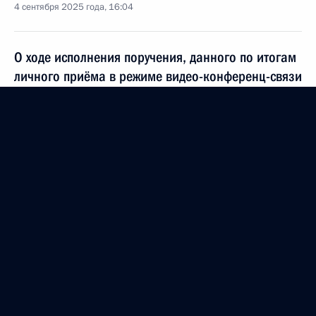
4 сентября 2025 года, 16:04
О ходе исполнения поручения, данного по итогам
личного приёма в режиме видео-конференц-связи
жительницы Ярославской области, проведённого
по поручению Президента Российской Федерации
начальником Управления Президента Российской
Федерации по внутренней политике Андреем
Яриным в Приёмной Президента Российской
Федерации по приёму граждан в Москве
16 декабря 2020 года
4 сентября 2025 года, 16:03
3 сентября 2025 года, среда
Приняты меры по итогам личного приёма