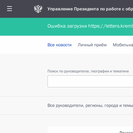
Управление Президента по работе с о
Ошибка загрузки https://letters.krem
Обратиться в форме электронного докуме
Все новости
Личный приём
Мобильна
Поиск по руководителю, географии и тематике
Все руководители, регионы, города и темы