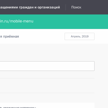
бращениями граждан и организаций
Поиск
lin.ru/mobile-menu
нта
Обратиться в устной форме
Новости
Обзоры обращени
я приёмная
апрель, 2019