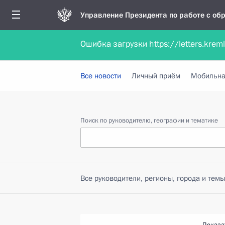
Управление Президента по работе с о
Ошибка загрузки https://letters.krem
Обратиться в форме электронного докуме
Все новости
Личный приём
Мобильна
Поиск по руководителю, географии и тематике
Все руководители, регионы, города и темы