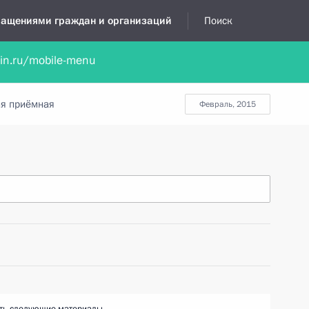
бращениями граждан и организаций
Поиск
lin.ru/mobile-menu
нта
Обратиться в устной форме
Новости
Обзоры обращени
я приёмная
февраль, 2015