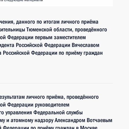
ть следующие материалы
чения, данного по итогам личного приёма
жительницы Тюменской области, проведённого
кой Федерации первым заместителем
идента Российской Федерации Вячеславом
 Российской Федерации по приёму граждан
езультатам личного приёма, проведённого
кой Федерации руководителем
го управления Федеральной службы
ому и атомному надзору Александром Вотчаевым
й Федерации по приёму граждан в Москве