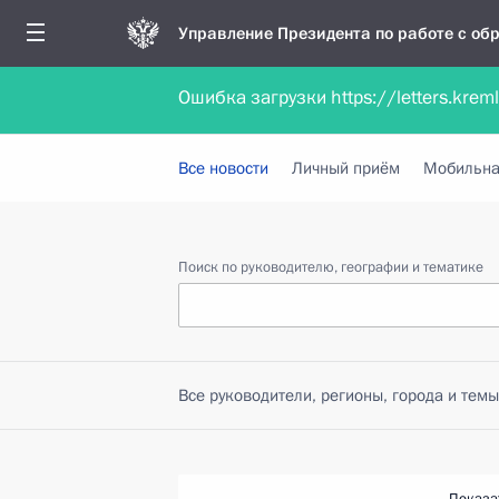
Управление Президента по работе с о
Ошибка загрузки https://letters.krem
Обратиться в форме электронного докуме
Все новости
Личный приём
Мобильна
Поиск по руководителю, географии и тематике
Все руководители, регионы, города и темы