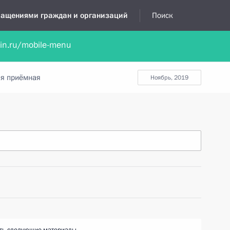
бращениями граждан и организаций
Поиск
lin.ru/mobile-menu
нта
Обратиться в устной форме
Новости
Обзоры обращени
я приёмная
ноябрь, 2019