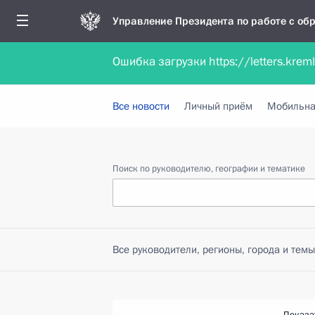
Управление Президента по работе с о
Ошибка загрузки https://letters.krem
Обратиться в форме электронного докуме
Все новости
Личный приём
Мобильна
Поиск по руководителю, географии и тематике
Все руководители, регионы, города и темы