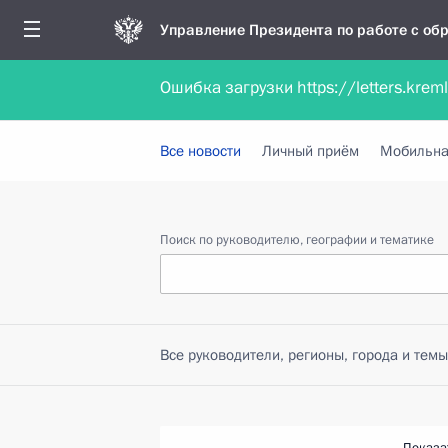
Управление Президента по работе с о
Ошибка загрузки https://letters.krem
Обратиться в форме электронного докуме
Все новости
Личный приём
Мобильна
Поиск по руководителю, географии и тематике
Все руководители, регионы, города и темы