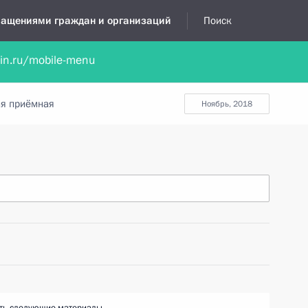
бращениями граждан и организаций
Поиск
lin.ru/mobile-menu
нта
Обратиться в устной форме
Новости
Обзоры обращени
я приёмная
ноябрь, 2018