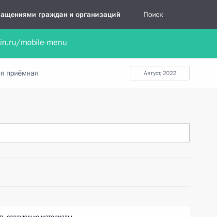
бращениями граждан и организаций
Поиск
lin.ru/mobile-menu
нта
Обратиться в устной форме
Новости
Обзоры обращени
я приёмная
август, 2022