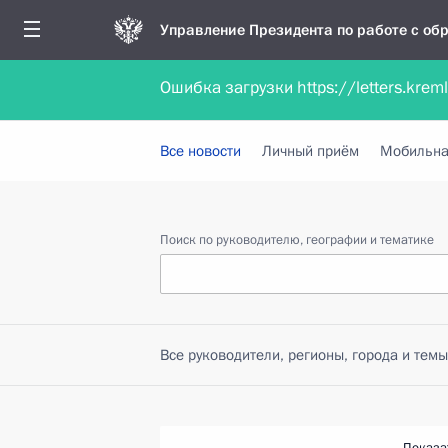
Управление Президента по работе с о
Ошибка загрузки https://letters.krem
Обратиться в форме электронного докуме
Все новости
Личный приём
Мобильна
Поиск по руководителю, географии и тематике
Все руководители, регионы, города и темы