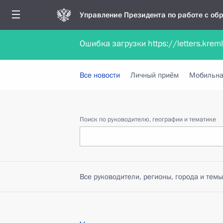
Управление Президента по работе с о
Ошибка загрузки https://letters.krem
Обратиться в форме электронного докуме
Все новости
Личный приём
Мобильна
Поиск по руководителю, географии и тематике
Все руководители, регионы, города и темы