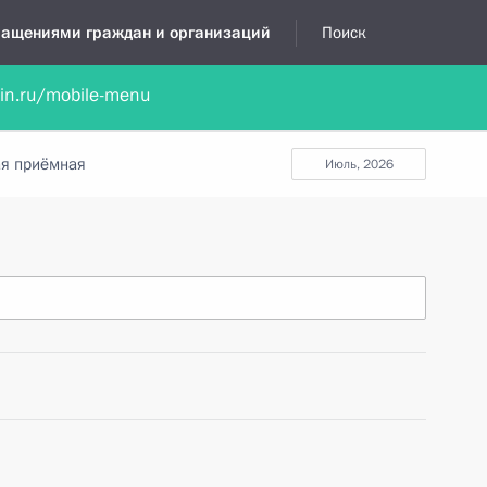
бращениями граждан и организаций
Поиск
lin.ru/mobile-menu
нта
Обратиться в устной форме
Новости
Обзоры обращени
я приёмная
июль, 2026