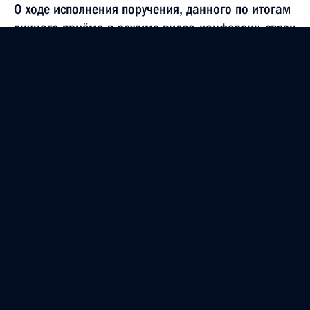
О ходе исполнения поручения, данного по итогам
личного приёма в режиме видео-конференц-связи
жителя Республики Бурятия, проведённого
по поручению Президента Российской Федерации
начальником Управления Президента Российской
Федерации по развитию информационно-
коммуникационных технологий и инфраструктуры
связи Татьяной Матвеевой в Приёмной
Президента Российской Федерации по приёму
граждан в Москве 14 октября 2022 года
21 ноября 2024 года, 16:26
18 ноября 2024 года, понедельник
Продолжен контроль в рабочем порядке
за принятием мер по итогам личного приёма