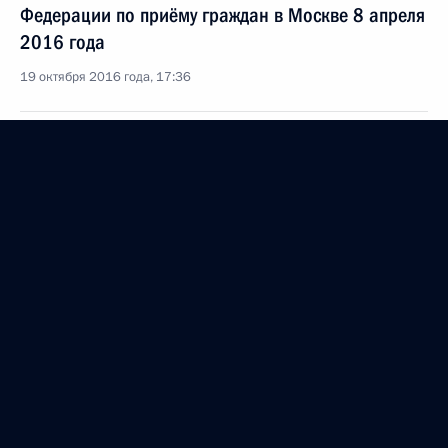
Федерации по приёму граждан в Москве 8 апреля
2016 года
19 октября 2016 года, 17:36
18 октября 2016 года, вторник
О ходе исполнения поручения, данного по итогам
личного приёма в режиме видео-конференц-связи
жительницы Алтайского края, проведённого
по поручению Президента Российской Федерации
начальником Управления Президента Российской
Федерации по применению информационных
технологий и развитию электронной демократии
Андреем Липовым в Приёмной Президента
Российской Федерации по приёму граждан
в Москве 8 апреля 2016 года