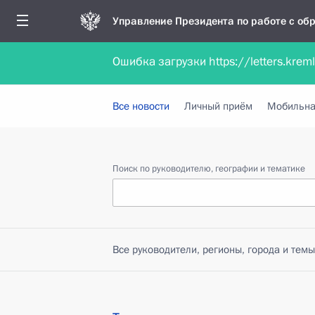
Управление Президента по работе с о
Ошибка загрузки https://letters.krem
Обратиться в форме электронного докуме
Все новости
Личный приём
Мобильна
Поиск по руководителю, географии и тематике
Все руководители, регионы, города и темы