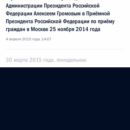
Администрации Президента Российской
Федерации Алексеем Громовым в Приёмной
Президента Российской Федерации по приёму
граждан в Москве 25 ноября 2014 года
4 апреля 2015 года, 14:07
30 марта 2015 года, понедельник
О ходе исполнения поручения, данного по итогам
личного приёма в режиме видео-конференц-связи
жительницы Тюменской области, проведённого
по поручению Президента Российской Федерации
первым заместителем Руководителя
Администрации Президента Российской
Федерации Алексеем Громовым в Приёмной
Президента Российской Федерации по приёму