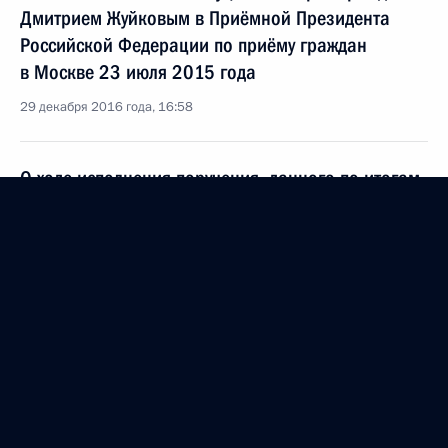
Дмитрием Жуйковым в Приёмной Президента
Российской Федерации по приёму граждан
в Москве 23 июля 2015 года
29 декабря 2016 года, 16:58
О ходе исполнения поручения, данного по итогам
личного приёма в режиме видео-конференц-связи
жителя Тамбовской области, проведённого
по поручению Президента Российской Федерации
начальником Управления Президента Российской
Федерации по обеспечению конституционных
прав граждан Дмитрием Жуйковым в Приёмной
Президента Российской Федерации по приёму
граждан в Москве 23 июля 2015 года
29 декабря 2016 года, 10:55