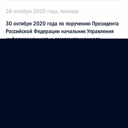
30 октября 2020 года, пятница
30 октября 2020 года по поручению Президента
Российской Федерации начальник Управления
информационного и документационного
обеспечения Президента Российской Федерации
Антон Федоров провёл в Приёмной Президента
Российской Федерации по приёму граждан
в Москве личный приём граждан в режиме видео-
конференц-связи
30 октября 2020 года, 18:25
Продолжен контроль исполнения поручения,
данного по итогам личного приёма в режиме
видео-конференц-связи жителя Республики Коми,