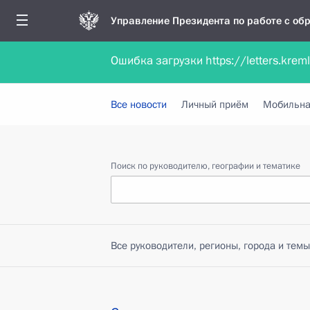
Управление Президента по работе с о
Ошибка загрузки https://letters.krem
Обратиться в форме электронного докуме
Все новости
Личный приём
Мобильна
Поиск по руководителю, географии и тематике
Все руководители, регионы, города и темы