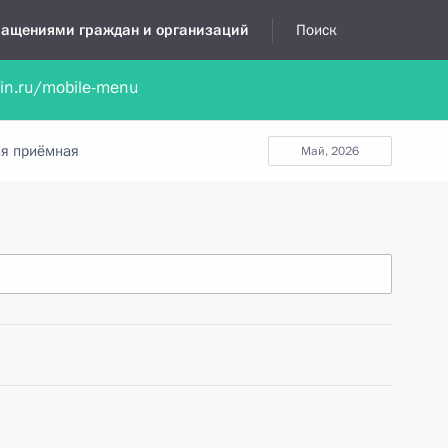
бращениями граждан и организаций
Поиск
lin.ru/mobile-menu
нта
Обратиться в устной форме
Новости
Обзоры обращени
я приёмная
май, 2026