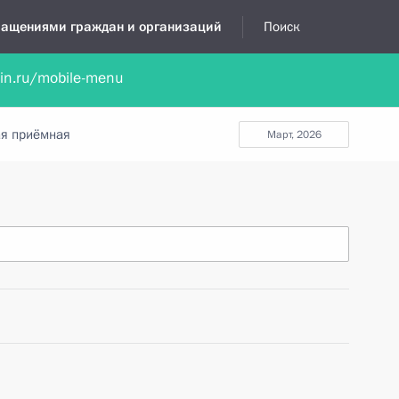
бращениями граждан и организаций
Поиск
lin.ru/mobile-menu
нта
Обратиться в устной форме
Новости
Обзоры обращени
я приёмная
март, 2026