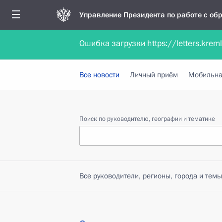
Управление Президента по работе с о
Ошибка загрузки https://letters.krem
Обратиться в форме электронного докуме
Все новости
Личный приём
Мобильна
Поиск по руководителю, географии и тематике
Все руководители, регионы, города и темы