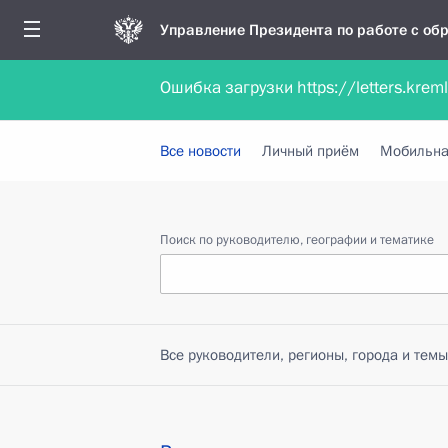
Управление Президента по работе с о
Ошибка загрузки https://letters.krem
Обратиться в форме электронного докуме
Все новости
Личный приём
Мобильна
Поиск по руководителю, географии и тематике
Все руководители, регионы, города и темы