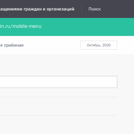
бращениями граждан и организаций
Поиск
lin.ru/mobile-menu
нта
Обратиться в устной форме
Новости
Обзоры обращени
я приёмная
октябрь, 2020