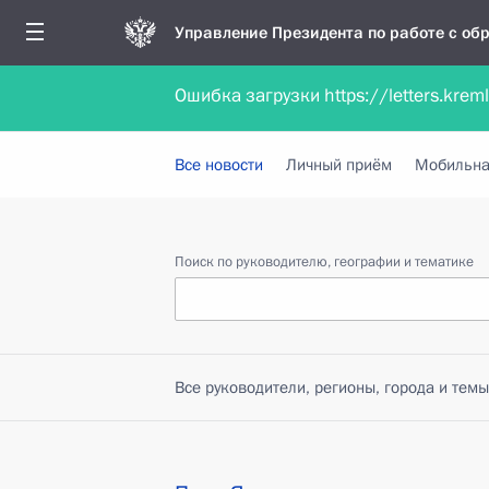
Управление Президента по работе с о
Ошибка загрузки https://letters.krem
Обратиться в форме электронного докуме
Все новости
Личный приём
Мобильна
Поиск по руководителю, географии и тематике
Все руководители, регионы, города и темы