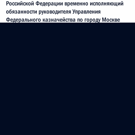
Российской Федерации временно исполняющий
обязанности руководителя Управления
Федерального казначейства по городу Москве
Андрей Лукашов провел в Приёмной Президента
Российской Федерации по приёму граждан
в Москве личный приём граждан
19 апреля 2022 года, 22:41
2 марта 2022 года, среда
Исполнены поручения, данные по результатам
личного приёма, проведённого по поручению
Президента Российской Федерации
руководителем Управления Федеральной службы
по надзору в сфере связи, информационных
технологий и массовых коммуникаций