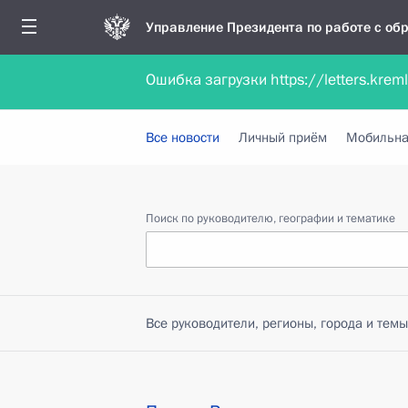
Управление Президента по работе с о
Ошибка загрузки https://letters.krem
Обратиться в форме электронного докуме
Все новости
Личный приём
Мобильна
Поиск по руководителю, географии и тематике
Все руководители, регионы, города и темы