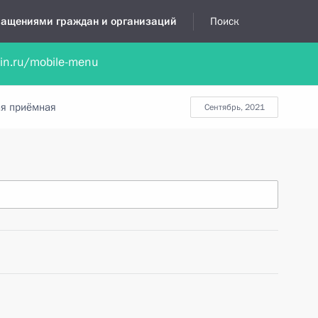
бращениями граждан и организаций
Поиск
lin.ru/mobile-menu
нта
Обратиться в устной форме
Новости
Обзоры обращени
я приёмная
сентябрь, 2021