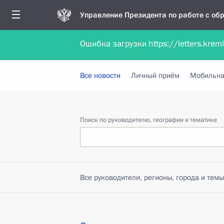
Управление Президента по работе с о
Ошибка загрузки https://letters.krem
Обратиться в форме электронного докуме
Все новости
Личный приём
Мобильна
Поиск по руководителю, географии и тематике
Все руководители, регионы, города и темы