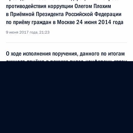
противодействия коррупции Олегом Плохим
в Приёмной Президента Российской Федерации
по приёму граждан в Москве 24 июня 2014 года
9 июня 2017 года, 21:23
О ходе исполнения поручения, данного по итогам
личного приёма в режиме видео-конференц-связи
жительницы Тульской области, проведённого
по поручению Президента Российской Федерации
начальником Управления Президента Российской
Федерации по вопросам противодействия
коррупции Олегом Плохим в Приёмной
Президента Российской Федерации по приёму
граждан в Москве 24 июня 2014 года
9 июня 2017 года, 21:06