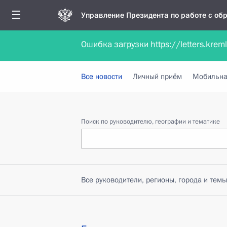
Управление Президента по работе с о
Ошибка загрузки https://letters.krem
Обратиться в форме электронного докуме
Все новости
Личный приём
Мобильна
Поиск по руководителю, географии и тематике
Все руководители, регионы, города и темы