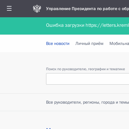
Управление Президента по работе с о
Ошибка загрузки https://letters.krem
Обратиться в форме электронного докуме
Все новости
Личный приём
Мобильна
Поиск по руководителю, географии и тематике
Все руководители, регионы, города и темы