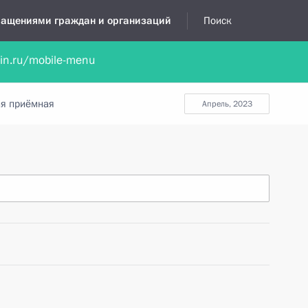
бращениями граждан и организаций
Поиск
lin.ru/mobile-menu
нта
Обратиться в устной форме
Новости
Обзоры обращени
я приёмная
апрель, 2023