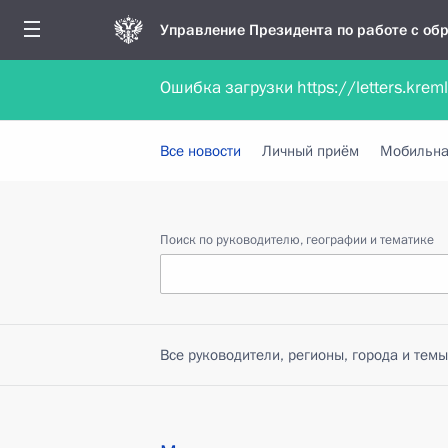
Управление Президента по работе с о
Ошибка загрузки https://letters.krem
Обратиться в форме электронного докуме
Все новости
Личный приём
Мобильна
Поиск по руководителю, географии и тематике
Все руководители, регионы, города и темы