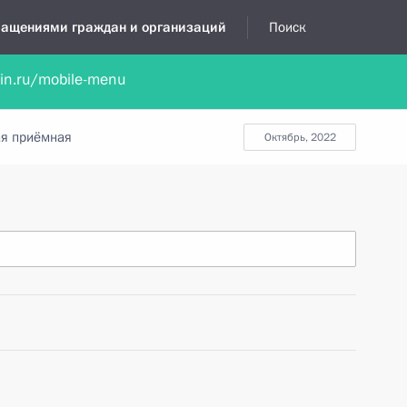
бращениями граждан и организаций
Поиск
lin.ru/mobile-menu
нта
Обратиться в устной форме
Новости
Обзоры обращени
я приёмная
октябрь, 2022