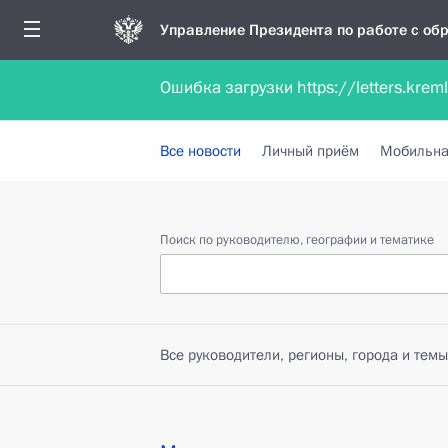
Управление Президента по работе с о
Ошибка загрузки https://letters.krem
Обратиться в форме электронного докуме
Все новости
Личный приём
Мобильна
Поиск по руководителю, географии и тематике
Все руководители, регионы, города и темы