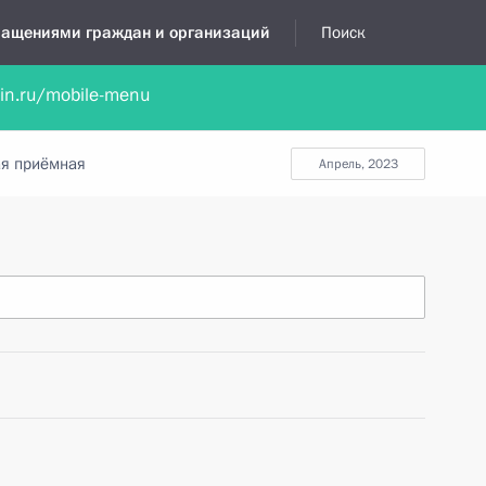
бращениями граждан и организаций
Поиск
lin.ru/mobile-menu
нта
Обратиться в устной форме
Новости
Обзоры обращени
я приёмная
апрель, 2023