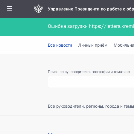
Управление Президента по работе с о
Ошибка загрузки https://letters.krem
Обратиться в форме электронного докуме
Все новости
Личный приём
Мобильна
Поиск по руководителю, географии и тематике
Все руководители, регионы, города и темы