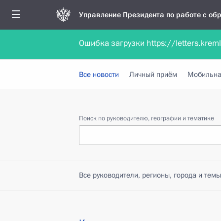
Управление Президента по работе с о
Ошибка загрузки https://letters.krem
Обратиться в форме электронного докуме
Все новости
Личный приём
Мобильна
Поиск по руководителю, географии и тематике
Все руководители, регионы, города и темы