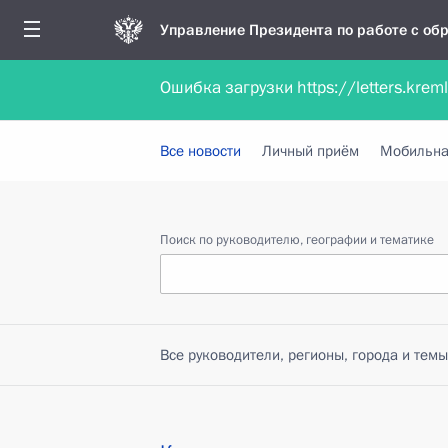
Управление Президента по работе с о
Ошибка загрузки https://letters.krem
Обратиться в форме электронного докуме
Все новости
Личный приём
Мобильна
Поиск по руководителю, географии и тематике
Все руководители, регионы, города и темы