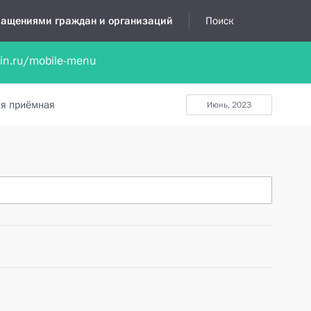
бращениями граждан и организаций
Поиск
lin.ru/mobile-menu
нта
Обратиться в устной форме
Новости
Обзоры обращени
я приёмная
июнь, 2023