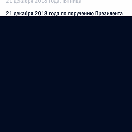
21 декабря 2018 года, пятница
21 декабря 2018 года по поручению Президента
Российской Федерации начальник Главного
управления Министерства внутренних дел
Российской Федерации по городу Москве Олег
Баранов провёл в Приёмной Президента
Российской Федерации по приёму граждан
в Москве личный приём граждан
21 декабря 2018 года, 19:38
5 июня 2018 года, вторник
5 июня 2018 года по поручению Президента
Российской Федерации руководитель Управления
Федерального агентства по государственным
резервам по Центральному федеральному округу