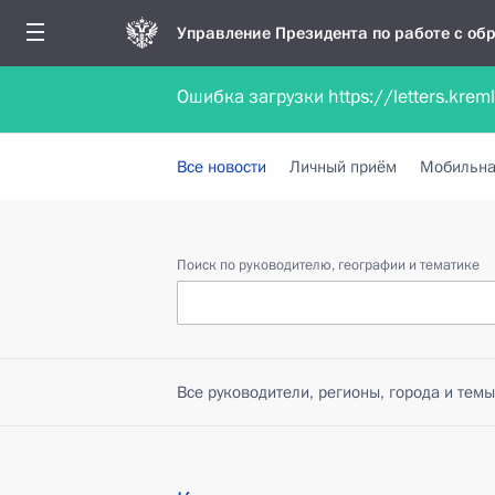
Управление Президента по работе с о
Ошибка загрузки https://letters.krem
Обратиться в форме электронного докуме
Все новости
Личный приём
Мобильна
Поиск по руководителю, географии и тематике
Все руководители, регионы, города и темы