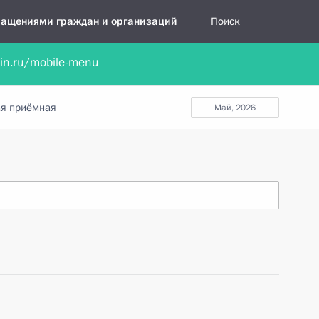
бращениями граждан и организаций
Поиск
lin.ru/mobile-menu
нта
Обратиться в устной форме
Новости
Обзоры обращени
я приёмная
май, 2026