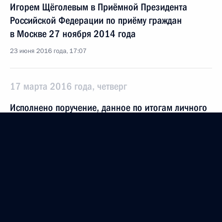
Игорем Щёголевым в Приёмной Президента
Российской Федерации по приёму граждан
в Москве 27 ноября 2014 года
23 июня 2016 года, 17:07
17 марта 2016 года, четверг
Исполнено поручение, данное по итогам личного
приёма в режиме видео-конференц-связи жителя
Свердловской области, проведённого
по поручению Президента Российской Федерации
начальником Управления Президента Российской
Федерации по обеспечению конституционных
прав граждан Дмитрием Жуйковым в Приёмной
Президента Российской Федерации по приёму
граждан в Москве 10 сентября 2014 года