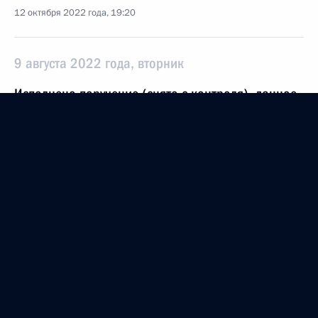
12 октября 2022 года, 19:20
9 августа 2022 года, вторник
Исполнено поручение (снято с контроля), данное
по итогам личного приёма в режиме видео-
конференц-связи жителя Владимирской области,
проведённого по поручению Президента
Российской Федерации советником Президента
Российской Федерации Русланом Эдельгериевым
в Приёмной Президента Российской Федерации
по приёму граждан в Москве 24 сентября
2021 года
9 августа 2022 года, 17:41