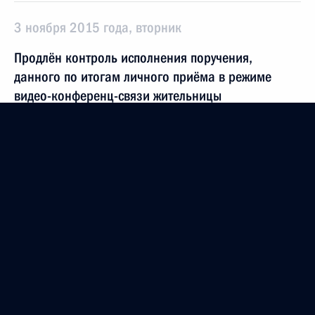
3 ноября 2015 года, вторник
Продлён контроль исполнения поручения,
данного по итогам личного приёма в режиме
видео-конференц-связи жительницы
Волгоградской области, проведённого
по поручению Президента Российской Федерации
советником Президента Российской Федерации
Вениамином Яковлевым в Приёмной Президента
Российской Федерации по приёму граждан
в Москве 11 марта 2015 года
3 ноября 2015 года, 20:12
28 октября 2015 года, среда
О ходе исполнения поручения, данного по итогам