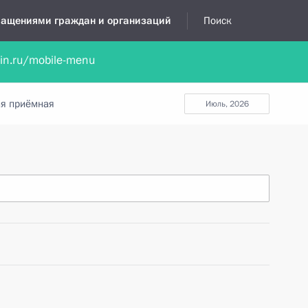
бращениями граждан и организаций
Поиск
lin.ru/mobile-menu
нта
Обратиться в устной форме
Новости
Обзоры обращени
я приёмная
июль, 2026