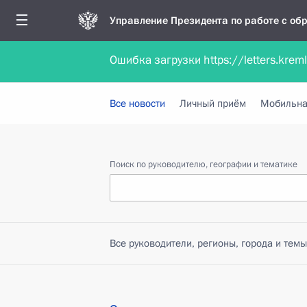
Управление Президента по работе с о
Ошибка загрузки https://letters.krem
Обратиться в форме электронного докуме
Все новости
Личный приём
Мобильна
Поиск по руководителю, географии и тематике
Все руководители, регионы, города и темы