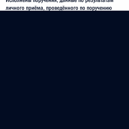
Исполнены поручения, данные по результатам
личного приёма, проведённого по поручению
Президента Российской Федерации исполняющим
обязанности начальника Управления Судебного
департамента в городе Москве Егором
Игнащенко в Приёмной Президента Российской
Федерации по приёму граждан в Москве
22 апреля 2021 года
26 мая 2021 года, 20:11
22 апреля 2021 года, четверг
22 апреля 2021 года по поручению Президента
Российской Федерации исполняющий
обязанности начальника Управления Судебного
департамента в городе Москве Егор Игнащенко
провёл в Приёмной Президента Российской