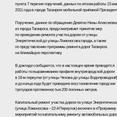
пункта 7 перечня поручений, данных по итогам работы 15 ма
2011 года в городе Таганроге мобильной приёмной Президент
Поручение, данное по обращению Девятко Нины Алексеевн
из города Таганрога, предусматривает принятие мер
по проведению ремонта участка дороги от улицы
Энергетической до улицы Ломоносова города, а также
по представлению программы ремонта дорог Таганрога
на ближайшую перспективу.
В докладе сообщается, что в настоящее время проводятся
работы по выравниванию профиля внутригородской дороги
в 16-м переулке (от улицы Чехова до улицы Водопроводной
и до конца года будет проведено восстановление городских
тротуаров протяженностью 200 погонных метров.
Капитальный ремонт участка дороги по улице Энергетическ
(улица Ломоносова – 22-й Переулок) включен в «Программу
мероприятий по капитальному ремонту автомобильных доро